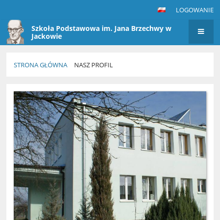
LOGOWANIE
Szkoła Podstawowa im. Jana Brzechwy w
Jackowie
STRONA GŁÓWNA
NASZ PROFIL
Nasz
profil