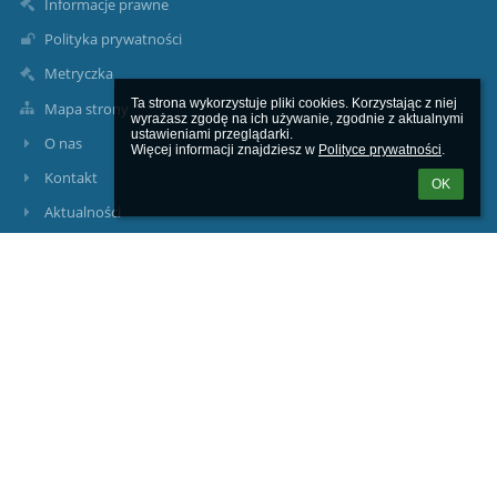
Informacje prawne
Polityka prywatności
Metryczka
Ta strona wykorzystuje pliki cookies. Korzystając z niej 
Mapa strony
wyrażasz zgodę na ich używanie, zgodnie z aktualnymi 
ustawieniami przeglądarki.

O nas
Więcej informacji znajdziesz w 
Polityce prywatności
.
Kontakt
OK
Aktualności
Kontakty
Szkoła Podstawowa im. Jana Brzechwy w Jackowie,
sekretariat@jackow-sp.pl
admin@jackow-sp.pl
81 467 04 20
Laurowa 1
21-007 Jacków
Poland