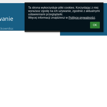
Ta strona wykorzystuje pliki cookies. Korzystając z niej 
wyrażasz zgodę na ich używanie, zgodnie z aktualnymi 
ustawieniami przeglądarki.

wanie
Więcej informacji znajdziesz w 
Polityce prywatności
.
OK
tkownika:
m loginu lub hasła