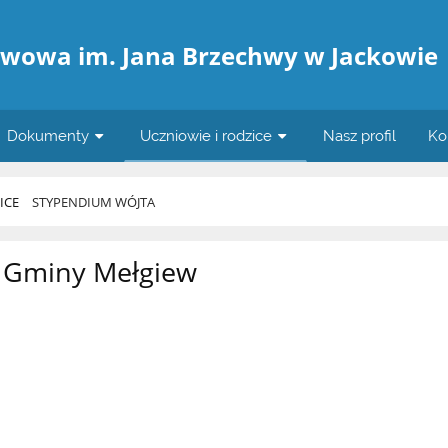
awowa im. Jana Brzechwy w Jackowie
Dokumenty
Uczniowie i rodzice
Nasz profil
Ko
ICE
STYPENDIUM WÓJTA
 Gminy Mełgiew