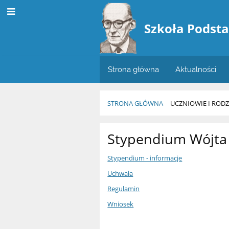
Szkoła Podst
Strona główna
Aktualności
STRONA GŁÓWNA
UCZNIOWIE I RODZ
Stypendium
Stypendium Wójta
Wójta
Stypendium - informacje
Uchwała
Regulamin
Wniosek