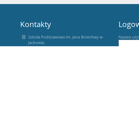
Kontakty
Logo
Szkoła Podstawowa im. Jana Brzechwy w
Nazwa uży
Jackowie,
sekretariat@jackow-sp.pl
Hasło:
admin@jackow-sp.pl
81 467 04 20
Laurowa 1
21-007 Jacków
Zapomniałe
Poland