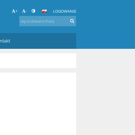
+
-
LOGOWANIE
ntakt